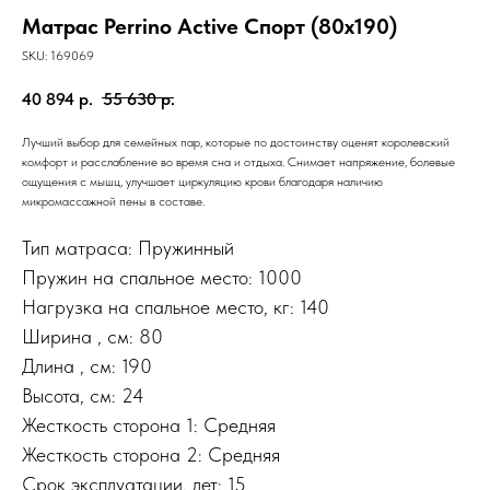
Матрас Perrino Active Спорт (80х190)
SKU:
169069
40 894
р.
55 630
р.
Лучший выбор для семейных пар, которые по достоинству оценят королевский
комфорт и расслабление во время сна и отдыха. Снимает напряжение, болевые
ощущения с мышц, улучшает циркуляцию крови благодаря наличию
микромассажной пены в составе.
Тип матраса: Пружинный
Пружин на спальное место: 1000
Нагрузка на спальное место, кг: 140
Ширина , см: 80
Длина , см: 190
Высота, см: 24
Жесткость сторона 1: Средняя
Жесткость сторона 2: Средняя
Срок эксплуатации, лет: 15